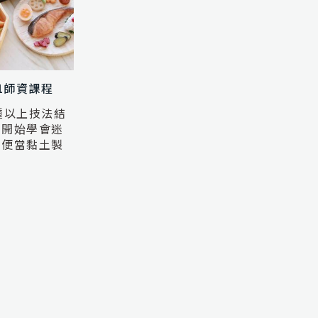
1師資課程
種以上技法結
零開始學會迷
系便當黏土製