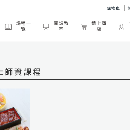
購物車
課程一
開課教
線上商
覽
室
店
土師資課程