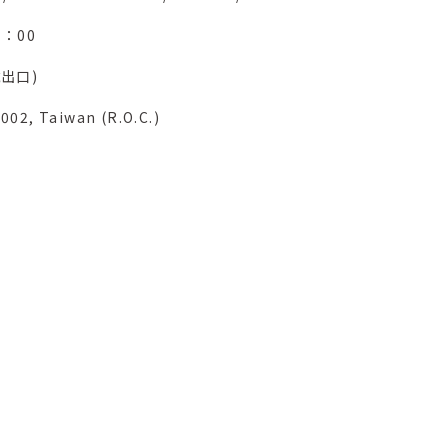
：00
出口)
8002, Taiwan (R.O.C.)