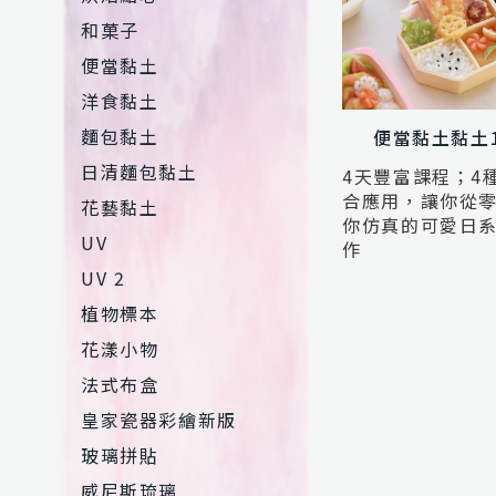
和菓子
便當黏土
洋食黏土
麵包黏土
便當黏土黏土
日清麵包黏土
4天豐富課程；4
合應用，讓你從
花藝黏土
你仿真的可愛日
UV
作
UV 2
植物標本
花漾小物
法式布盒
皇家瓷器彩繪新版
玻璃拼貼
威尼斯琉璃