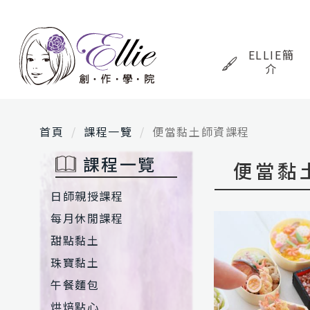
ELLIE簡
介
首頁
課程一覽
便當黏土師資課程
課程一覽
便當黏
日師親授課程
每月休閒課程
甜點黏土
珠寶黏土
午餐麵包
烘焙點心