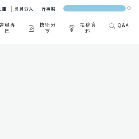
註冊
會員登入
行事曆
會員專
技術分
投稿資
Q&A
區
享
料